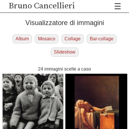
Bruno Cancellieri
☰
Visualizzatore di immagini
Album
Mosaico
Collage
Bar-collage
Slideshow
24 immagini scelte a caso